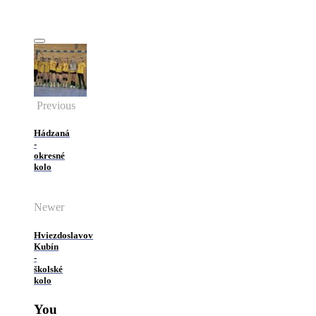
Previous
Hádzaná
-
okresné
kolo
Newer
Hviezdoslavov
Kubín
-
školské
kolo
You