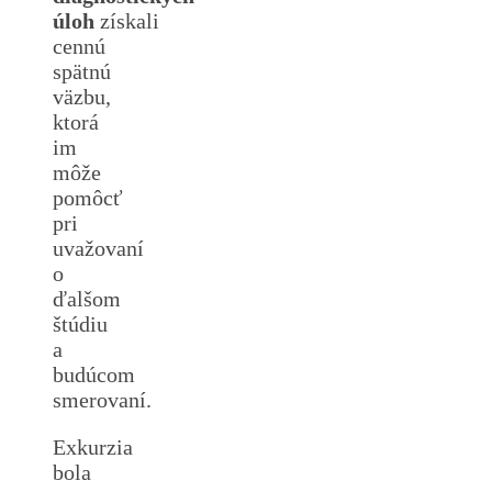
úloh
získali
cennú
spätnú
väzbu,
ktorá
im
môže
pomôcť
pri
uvažovaní
o
ďalšom
štúdiu
a
budúcom
smerovaní.
Exkurzia
bola