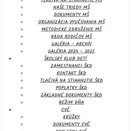
TLAČIVÁ NA STIAHNUTIE MŠ
NAŠE TRIEDY MŠ
DOKUMENTY MŠ
ORGANIZÁCIA VYUČOVANIA MŠ
METODICKÉ ZDRUŽENIE MŠ
RADA RODIČOV MŠ
GALÉRIA – ARCHÍV
GALÉRIA 2024 – 2025
ŠKOLSKÝ KLUB DETÍ
ZAMESTNANCI ŠKD
KONTAKT ŠKD
TLAČIVÁ NA STIAHNUTIE ŠKD
POPLATKY ŠKD
ZÁKLADNÉ DOKUMENTY ŠKD
REŽIM DŇA
CVČ
KRÚŽKY
DOKUMENTY CVČ