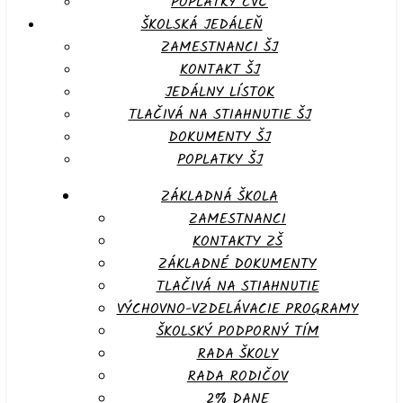
POPLATKY CVČ
ŠKOLSKÁ JEDÁLEŇ
ZAMESTNANCI ŠJ
KONTAKT ŠJ
JEDÁLNY LÍSTOK
TLAČIVÁ NA STIAHNUTIE ŠJ
DOKUMENTY ŠJ
POPLATKY ŠJ
ZÁKLADNÁ ŠKOLA
ZAMESTNANCI
KONTAKTY ZŠ
ZÁKLADNÉ DOKUMENTY
TLAČIVÁ NA STIAHNUTIE
VÝCHOVNO-VZDELÁVACIE PROGRAMY
ŠKOLSKÝ PODPORNÝ TÍM
RADA ŠKOLY
RADA RODIČOV
2% DANE