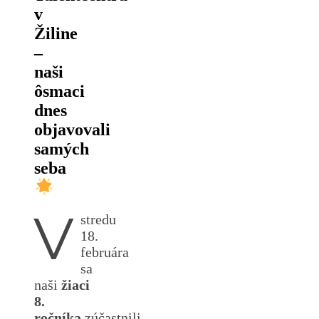
v
Žiline
–
naši
ôsmaci
dnes
objavovali
samých
seba
V
stredu
18.
februára
sa
naši
žiaci
8.
ročníka
zúčastnili