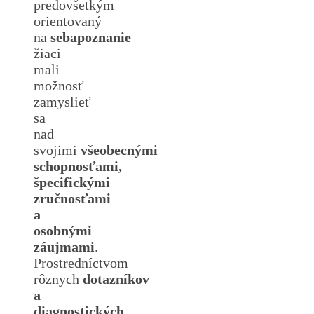
predovšetkým
orientovaný
na
sebapoznanie
–
žiaci
mali
možnosť
zamyslieť
sa
nad
svojimi
všeobecnými
schopnosťami,
špecifickými
zručnosťami
a
osobnými
záujmami
.
Prostredníctvom
rôznych
dotazníkov
a
diagnostických