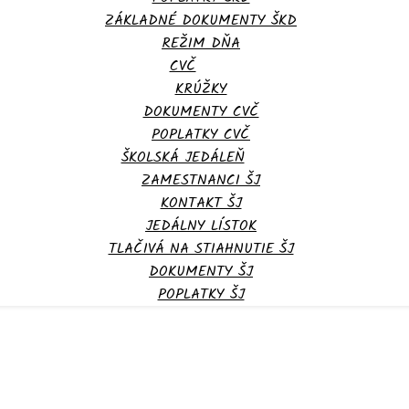
ZÁKLADNÉ DOKUMENTY ŠKD
REŽIM DŇA
CVČ
KRÚŽKY
DOKUMENTY CVČ
POPLATKY CVČ
ŠKOLSKÁ JEDÁLEŇ
ZAMESTNANCI ŠJ
KONTAKT ŠJ
JEDÁLNY LÍSTOK
TLAČIVÁ NA STIAHNUTIE ŠJ
DOKUMENTY ŠJ
POPLATKY ŠJ