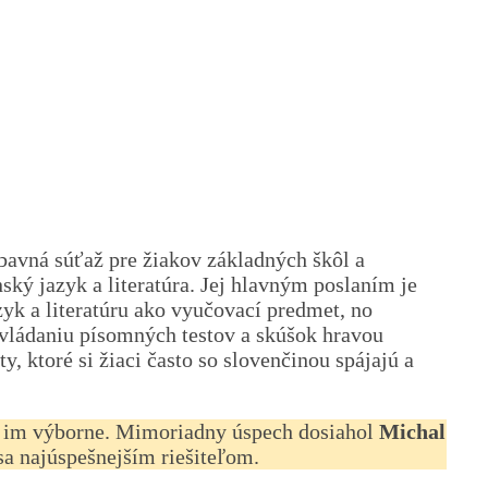
bavná súťaž pre žiakov základných škôl a
ký jazyk a literatúra. Jej hlavným poslaním je
yk a literatúru ako vyučovací predmet, no
vládaniu písomných testov a skúšok hravou
 ktoré si žiaci často so slovenčinou spájajú a
 sa im výborne. Mimoriadny úspech dosiahol
Michal
 sa najúspešnejším riešiteľom.