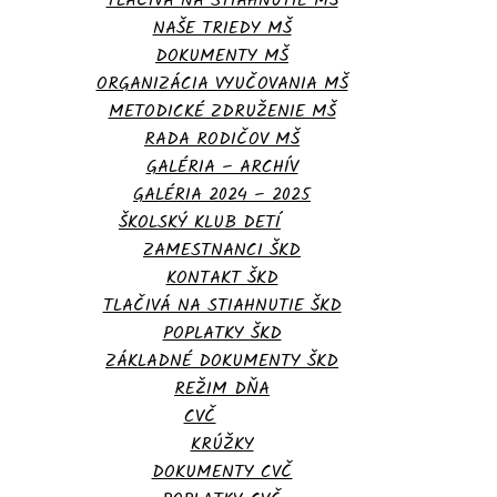
TLAČIVÁ NA STIAHNUTIE MŠ
NAŠE TRIEDY MŠ
DOKUMENTY MŠ
ORGANIZÁCIA VYUČOVANIA MŠ
METODICKÉ ZDRUŽENIE MŠ
RADA RODIČOV MŠ
GALÉRIA – ARCHÍV
GALÉRIA 2024 – 2025
ŠKOLSKÝ KLUB DETÍ
ZAMESTNANCI ŠKD
KONTAKT ŠKD
TLAČIVÁ NA STIAHNUTIE ŠKD
POPLATKY ŠKD
ZÁKLADNÉ DOKUMENTY ŠKD
REŽIM DŇA
CVČ
KRÚŽKY
DOKUMENTY CVČ