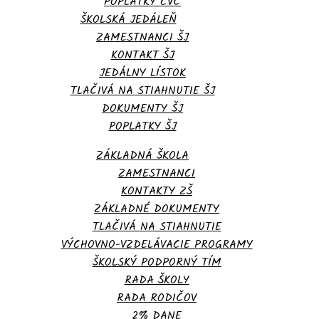
POPLATKY CVČ
ŠKOLSKÁ JEDÁLEŇ
ZAMESTNANCI ŠJ
KONTAKT ŠJ
JEDÁLNY LÍSTOK
TLAČIVÁ NA STIAHNUTIE ŠJ
DOKUMENTY ŠJ
POPLATKY ŠJ
ZÁKLADNÁ ŠKOLA
ZAMESTNANCI
KONTAKTY ZŠ
ZÁKLADNÉ DOKUMENTY
TLAČIVÁ NA STIAHNUTIE
VÝCHOVNO-VZDELÁVACIE PROGRAMY
ŠKOLSKÝ PODPORNÝ TÍM
RADA ŠKOLY
RADA RODIČOV
2% DANE