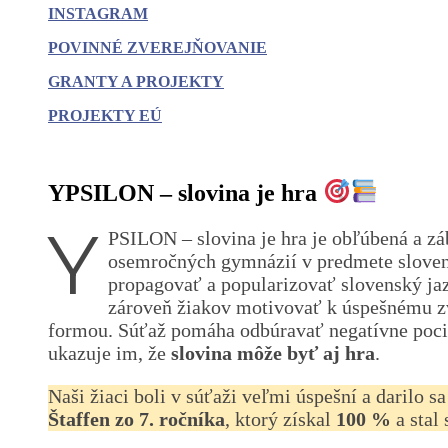
INSTAGRAM
POVINNÉ
ZVEREJŇOVANIE
GRANTY A PROJEKTY
PROJEKTY EÚ
YPSILON – slovina je hra
Y
PSILON – slovina je hra je obľúbená a zá
osemročných gymnázií v predmete slovens
propagovať a popularizovať slovenský jaz
zároveň žiakov motivovať k úspešnému z
formou. Súťaž pomáha odbúravať negatívne pocity,
ukazuje im, že
slovina môže byť aj hra
.
Naši žiaci boli v súťaži veľmi úspešní a darilo
Štaffen zo 7. ročníka
, ktorý získal
100 %
a stal