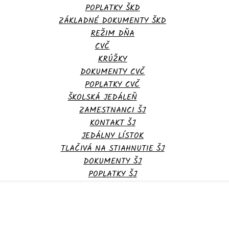
POPLATKY ŠKD
ZÁKLADNÉ DOKUMENTY ŠKD
REŽIM DŇA
CVČ
KRÚŽKY
DOKUMENTY CVČ
POPLATKY CVČ
ŠKOLSKÁ JEDÁLEŇ
ZAMESTNANCI ŠJ
KONTAKT ŠJ
JEDÁLNY LÍSTOK
TLAČIVÁ NA STIAHNUTIE ŠJ
DOKUMENTY ŠJ
POPLATKY ŠJ