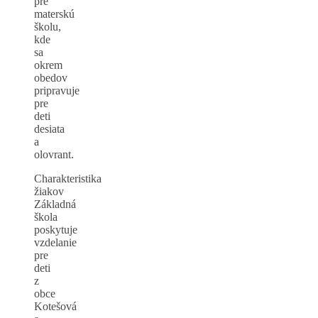
pre
materskú
školu,
kde
sa
okrem
obedov
pripravuje
pre
deti
desiata
a
olovrant.
Charakteristika
žiakov
Základná
škola
poskytuje
vzdelanie
pre
deti
z
obce
Kotešová