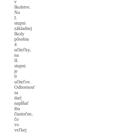
v
školstve.
Na
I.
stupni
základnej
školy
pôsobia
4
učiteľky,
na
II.
stupni
je
9
učiteľov.
Odbornosť
sa
darí
napĺňať
iba
čiastočne,
čo
vo
veľkej