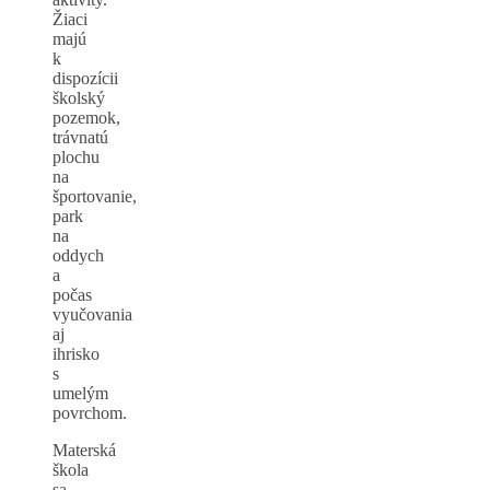
Žiaci
majú
k
dispozícii
školský
pozemok,
trávnatú
plochu
na
športovanie,
park
na
oddych
a
počas
vyučovania
aj
ihrisko
s
umelým
povrchom.
Materská
škola
sa