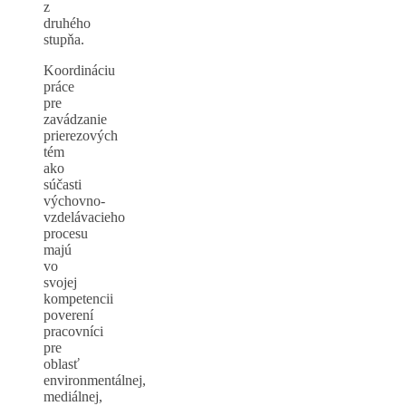
z
druhého
stupňa.
Koordináciu
práce
pre
zavádzanie
prierezových
tém
ako
súčasti
výchovno-
vzdelávacieho
procesu
majú
vo
svojej
kompetencii
poverení
pracovníci
pre
oblasť
environmentálnej,
mediálnej,