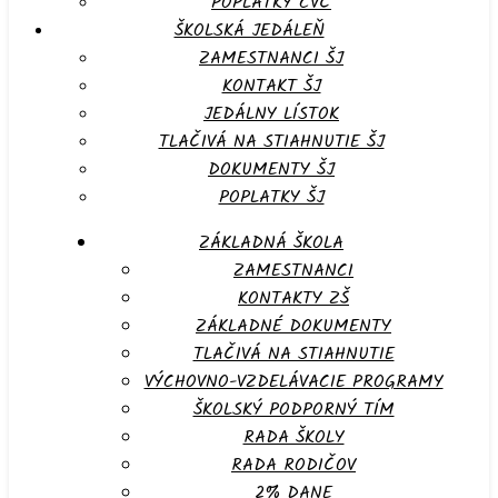
POPLATKY CVČ
ŠKOLSKÁ JEDÁLEŇ
ZAMESTNANCI ŠJ
KONTAKT ŠJ
JEDÁLNY LÍSTOK
TLAČIVÁ NA STIAHNUTIE ŠJ
DOKUMENTY ŠJ
POPLATKY ŠJ
ZÁKLADNÁ ŠKOLA
ZAMESTNANCI
KONTAKTY ZŠ
ZÁKLADNÉ DOKUMENTY
TLAČIVÁ NA STIAHNUTIE
VÝCHOVNO-VZDELÁVACIE PROGRAMY
ŠKOLSKÝ PODPORNÝ TÍM
RADA ŠKOLY
RADA RODIČOV
2% DANE