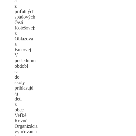
a
z
priľahlých
spádových
častí
Kotešovej:
z
Oblazova
a
Bukovej.
V
poslednom
období
sa
do
školy
prihlasujú
aj
deti
z
obce
Veľké
Rovné.
Organizácia
vyučovania