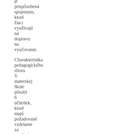
je
prispôsobená
spojeniam,
ktoré
žiaci
využívajú
na
dopravu
na
vyučovanie.
Charakteristika
pedagogického
zboru
V
materskej
škole
pôsobí
6
učiteliek,
ktoré
majú
požadované
vzdelanie
zo