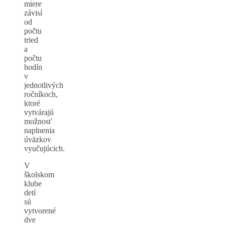
miere
závisí
od
počtu
tried
a
počtu
hodín
v
jednotlivých
ročníkoch,
ktoré
vytvárajú
možnosť
naplnenia
úväzkov
vyučujúcich.
V
školskom
klube
detí
sú
vytvorené
dve