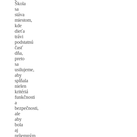
Škola
sa
stáva
miestom,
kde
dieťa
trávi
podstatnú
časť
dňa,
preto
sa
usilujeme,
aby
spĺňala
nielen
kritériá
funkčnosti
a
bezpečnosti,
ale
aby
bola
aj
príjemným