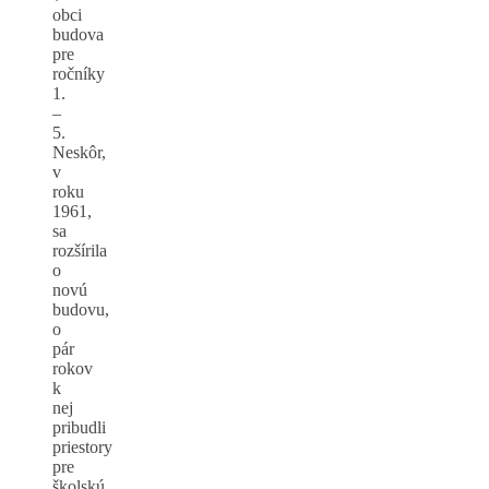
obci
budova
pre
ročníky
1.
–
5.
Neskôr,
v
roku
1961,
sa
rozšírila
o
novú
budovu,
o
pár
rokov
k
nej
pribudli
priestory
pre
školskú