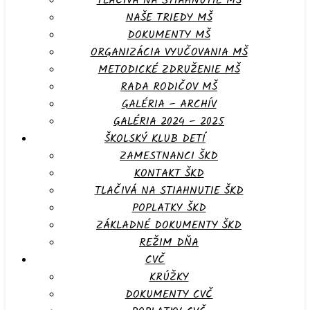
TLAČIVÁ NA STIAHNUTIE MŠ
NAŠE TRIEDY MŠ
DOKUMENTY MŠ
ORGANIZÁCIA VYUČOVANIA MŠ
METODICKÉ ZDRUŽENIE MŠ
RADA RODIČOV MŠ
GALÉRIA – ARCHÍV
GALÉRIA 2024 – 2025
ŠKOLSKÝ KLUB DETÍ
ZAMESTNANCI ŠKD
KONTAKT ŠKD
TLAČIVÁ NA STIAHNUTIE ŠKD
POPLATKY ŠKD
ZÁKLADNÉ DOKUMENTY ŠKD
REŽIM DŇA
CVČ
KRÚŽKY
DOKUMENTY CVČ