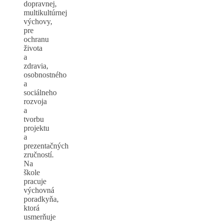
dopravnej,
multikultúrnej
výchovy,
pre
ochranu
života
a
zdravia,
osobnostného
a
sociálneho
rozvoja
a
tvorbu
projektu
a
prezentačných
zručností.
Na
škole
pracuje
výchovná
poradkyňa,
ktorá
usmerňuje