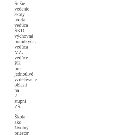
Širšie
vedenie
školy
tvoria:
vedúca
ŠKD,
výchovná
poradkyňa,
vedúca
MZ,
vedúce
PK
pre
jednotlivé
vzdelávacie
oblasti
na
2.
stupni
ZŠ.
Škola
ako
životný
priestor