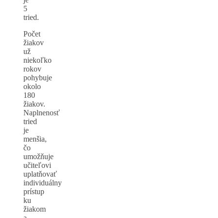
5
tried.
Počet
žiakov
už
niekoľko
rokov
pohybuje
okolo
180
žiakov.
Naplnenosť
tried
je
menšia,
čo
umožňuje
učiteľovi
uplatňovať
individuálny
prístup
ku
žiakom
a