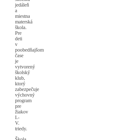
jedáleň
a
miestna
materská
škola.
Pre
deti
v
poobedňajšom
čase
je
vytvorený
školský
klub,
ktorý
zabezpečuje
výchovný
program
pre
žiakov
I.-
V.
triedy.
Škola