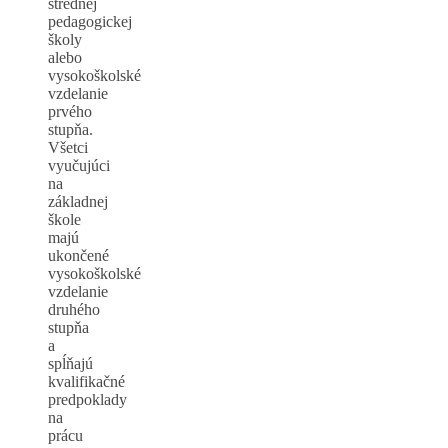
strednej
pedagogickej
školy
alebo
vysokoškolské
vzdelanie
prvého
stupňa.
Všetci
vyučujúci
na
základnej
škole
majú
ukončené
vysokoškolské
vzdelanie
druhého
stupňa
a
spĺňajú
kvalifikačné
predpoklady
na
prácu