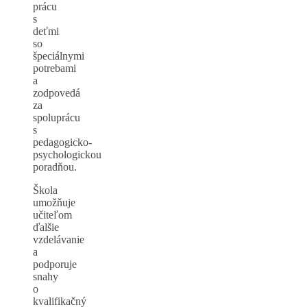
prácu
s
deťmi
so
špeciálnymi
potrebami
a
zodpovedá
za
spoluprácu
s
pedagogicko-
psychologickou
poradňou.
Škola
umožňuje
učiteľom
ďalšie
vzdelávanie
a
podporuje
snahy
o
kvalifikačný