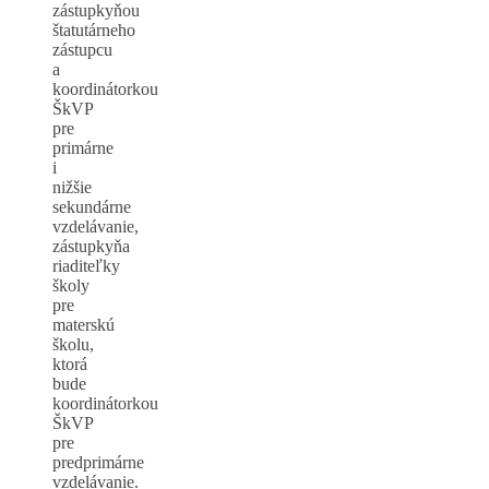
zástupkyňou
štatutárneho
zástupcu
a
koordinátorkou
ŠkVP
pre
primárne
i
nižšie
sekundárne
vzdelávanie,
zástupkyňa
riaditeľky
školy
pre
materskú
školu,
ktorá
bude
koordinátorkou
ŠkVP
pre
predprimárne
vzdelávanie.