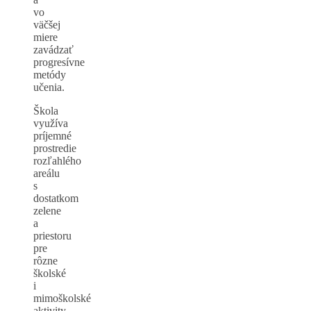
vo
väčšej
miere
zavádzať
progresívne
metódy
učenia.
Škola
využíva
príjemné
prostredie
rozľahlého
areálu
s
dostatkom
zelene
a
priestoru
pre
rôzne
školské
i
mimoškolské
aktivity.