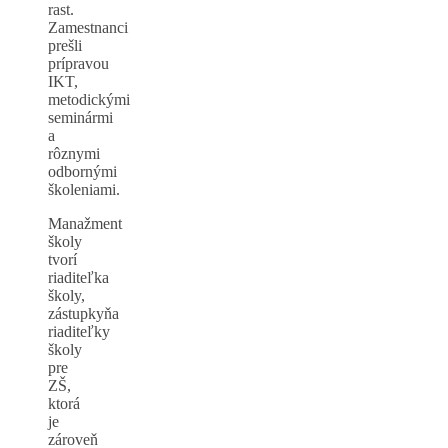
rast.
Zamestnanci
prešli
prípravou
IKT,
metodickými
seminármi
a
rôznymi
odbornými
školeniami.
Manažment
školy
tvorí
riaditeľka
školy,
zástupkyňa
riaditeľky
školy
pre
ZŠ,
ktorá
je
zároveň