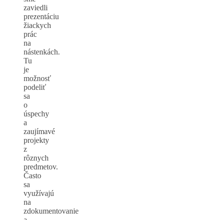
zaviedli
prezentáciu
žiackych
prác
na
nástenkách.
Tu
je
možnosť
podeliť
sa
o
úspechy
a
zaujímavé
projekty
z
rôznych
predmetov.
Často
sa
využívajú
na
zdokumentovanie
a