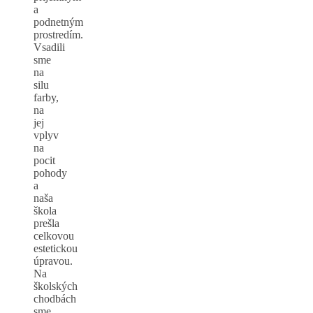
a
podnetným
prostredím.
Vsadili
sme
na
silu
farby,
na
jej
vplyv
na
pocit
pohody
a
naša
škola
prešla
celkovou
estetickou
úpravou.
Na
školských
chodbách
sme