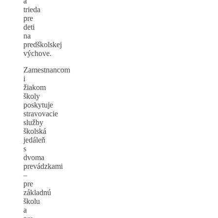
a
trieda
pre
deti
na
predškolskej
výchove.
Zamestnancom
i
žiakom
školy
poskytuje
stravovacie
služby
školská
jedáleň
s
dvoma
prevádzkami
–
pre
základnú
školu
a