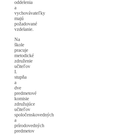
oddelenia
a
vychovávateľky
majú
požadované
vzdelanie.
Na
škole
pracuje
metodické
združenie
učiteľov
I.
stupňa
a
dve
predmetové
komisie
združujúce
učiteľov
spoločenskovedných
a
prírodovedných
predmetov