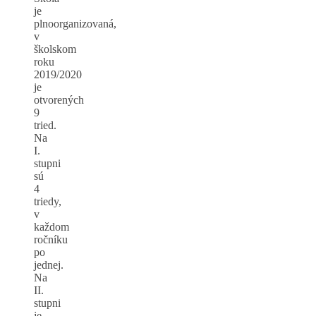
je
plnoorganizovaná,
v
školskom
roku
2019/2020
je
otvorených
9
tried.
Na
I.
stupni
sú
4
triedy,
v
každom
ročníku
po
jednej.
Na
II.
stupni
je