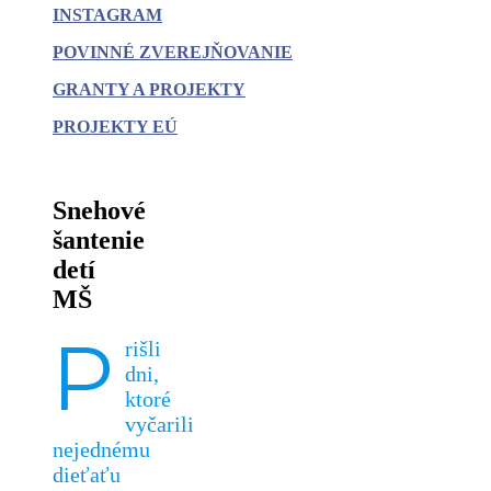
INSTAGRAM
POVINNÉ
ZVEREJŇOVANIE
GRANTY A PROJEKTY
PROJEKTY EÚ
Snehové
šantenie
detí
MŠ
P
rišli
dni,
ktoré
vyčarili
nejednému
dieťaťu