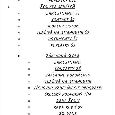
POPLATKY CVČ
ŠKOLSKÁ JEDÁLEŇ
ZAMESTNANCI ŠJ
KONTAKT ŠJ
JEDÁLNY LÍSTOK
TLAČIVÁ NA STIAHNUTIE ŠJ
DOKUMENTY ŠJ
POPLATKY ŠJ
ZÁKLADNÁ ŠKOLA
ZAMESTNANCI
KONTAKTY ZŠ
ZÁKLADNÉ DOKUMENTY
TLAČIVÁ NA STIAHNUTIE
VÝCHOVNO-VZDELÁVACIE PROGRAMY
ŠKOLSKÝ PODPORNÝ TÍM
RADA ŠKOLY
RADA RODIČOV
2% DANE