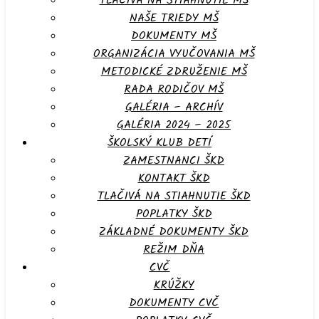
TLAČIVÁ NA STIAHNUTIE MŠ
NAŠE TRIEDY MŠ
DOKUMENTY MŠ
ORGANIZÁCIA VYUČOVANIA MŠ
METODICKÉ ZDRUŽENIE MŠ
RADA RODIČOV MŠ
GALÉRIA – ARCHÍV
GALÉRIA 2024 – 2025
ŠKOLSKÝ KLUB DETÍ
ZAMESTNANCI ŠKD
KONTAKT ŠKD
TLAČIVÁ NA STIAHNUTIE ŠKD
POPLATKY ŠKD
ZÁKLADNÉ DOKUMENTY ŠKD
REŽIM DŇA
CVČ
KRÚŽKY
DOKUMENTY CVČ