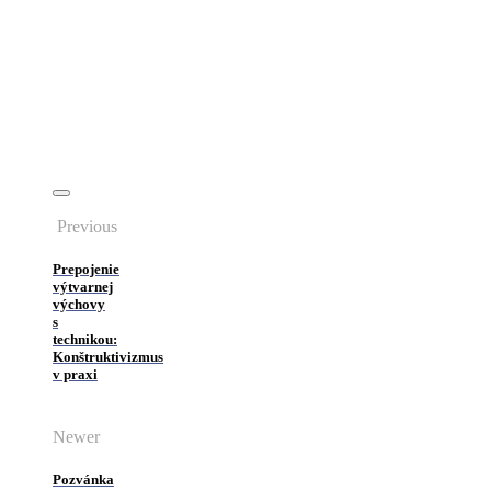
Previous
Prepojenie
výtvarnej
výchovy
s
technikou:
Konštruktivizmus
v praxi
Newer
Pozvánka