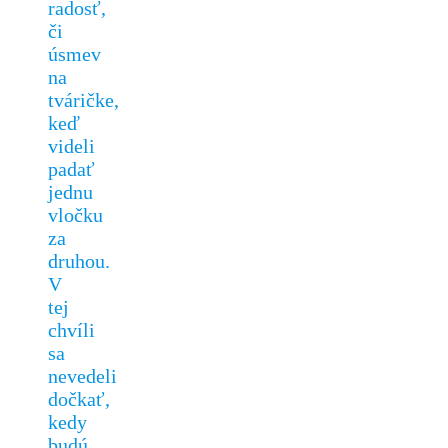
radosť,
či
úsmev
na
tváričke,
keď
videli
padať
jednu
vločku
za
druhou.
V
tej
chvíli
sa
nevedeli
dočkať,
kedy
budú