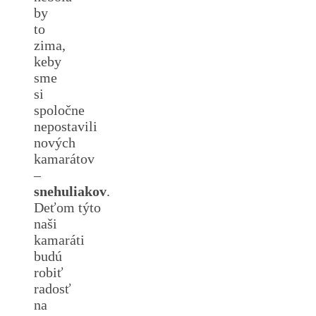
by
to
zima,
keby
sme
si
spoločne
nepostavili
nových
kamarátov
–
snehuliakov
.
Deťom týto
naši
kamaráti
budú
robiť
radosť
na