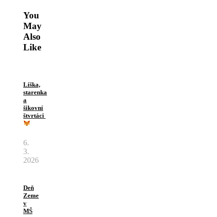
You
May
Also
Like
Líška,
starenka
a
šikovní
štvrtáci
6.
3.
2026
Deň
Zeme
v
MŠ