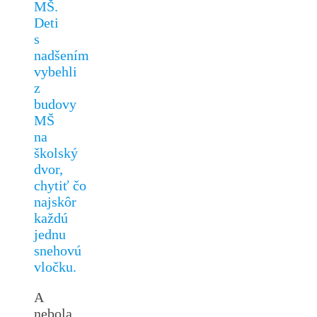
MŠ.
Deti
s
nadšením
vybehli
z
budovy
MŠ
na
školský
dvor,
chytiť čo
najskôr
každú
jednu
snehovú
vločku.
A
nebola