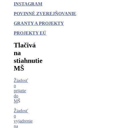
INSTAGRAM
POVINNÉ
ZVEREJŇOVANIE
GRANTY A PROJEKTY
PROJEKTY EÚ
Tlačivá
na
stiahnutie
MŠ
Žiadosť
o
prijatie
do
M
Š
Žiadosť
o
vyjadrenie
na