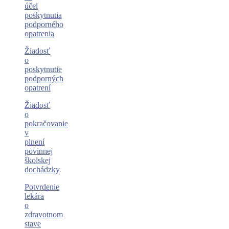
účel
poskytnutia
podporného
opatrenia
Žiadosť
o
poskytnutie
podporných
opatrení
Žiadosť
o
pokračovanie
v
plnení
povinnej
školskej
dochádzky
Potvrdenie
lekára
o
zdravotnom
stave