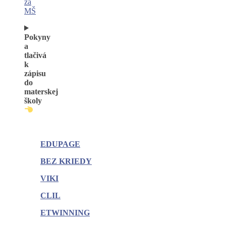
za
MŠ
Pokyny
a
tlačivá
k
zápisu
do
materskej
školy
EDUPAGE
BEZ KRIEDY
VIKI
CLIL
ETWINNING