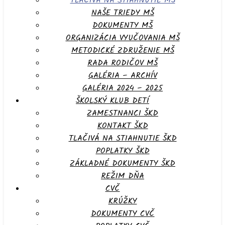
TLAČIVÁ NA STIAHNUTIE MŠ
NAŠE TRIEDY MŠ
DOKUMENTY MŠ
ORGANIZÁCIA VYUČOVANIA MŠ
METODICKÉ ZDRUŽENIE MŠ
RADA RODIČOV MŠ
GALÉRIA – ARCHÍV
GALÉRIA 2024 – 2025
ŠKOLSKÝ KLUB DETÍ
ZAMESTNANCI ŠKD
KONTAKT ŠKD
TLAČIVÁ NA STIAHNUTIE ŠKD
POPLATKY ŠKD
ZÁKLADNÉ DOKUMENTY ŠKD
REŽIM DŇA
CVČ
KRÚŽKY
DOKUMENTY CVČ