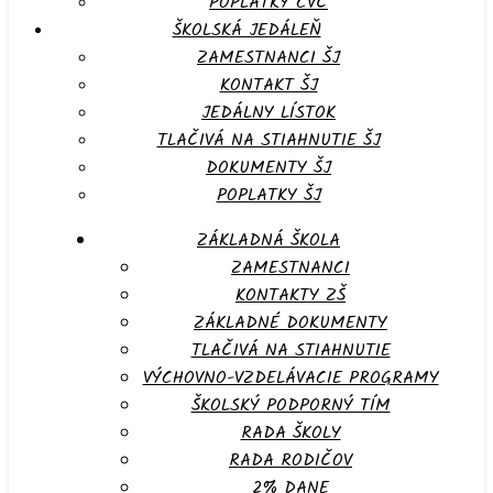
POPLATKY CVČ
ŠKOLSKÁ JEDÁLEŇ
ZAMESTNANCI ŠJ
KONTAKT ŠJ
JEDÁLNY LÍSTOK
TLAČIVÁ NA STIAHNUTIE ŠJ
DOKUMENTY ŠJ
POPLATKY ŠJ
ZÁKLADNÁ ŠKOLA
ZAMESTNANCI
KONTAKTY ZŠ
ZÁKLADNÉ DOKUMENTY
TLAČIVÁ NA STIAHNUTIE
VÝCHOVNO-VZDELÁVACIE PROGRAMY
ŠKOLSKÝ PODPORNÝ TÍM
RADA ŠKOLY
RADA RODIČOV
2% DANE