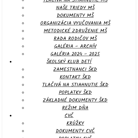
TLAČIVÁ NA STIAHNUTIE MŠ
NAŠE TRIEDY MŠ
DOKUMENTY MŠ
ORGANIZÁCIA VYUČOVANIA MŠ
METODICKÉ ZDRUŽENIE MŠ
RADA RODIČOV MŠ
GALÉRIA – ARCHÍV
GALÉRIA 2024 – 2025
ŠKOLSKÝ KLUB DETÍ
ZAMESTNANCI ŠKD
KONTAKT ŠKD
TLAČIVÁ NA STIAHNUTIE ŠKD
POPLATKY ŠKD
ZÁKLADNÉ DOKUMENTY ŠKD
REŽIM DŇA
CVČ
KRÚŽKY
DOKUMENTY CVČ