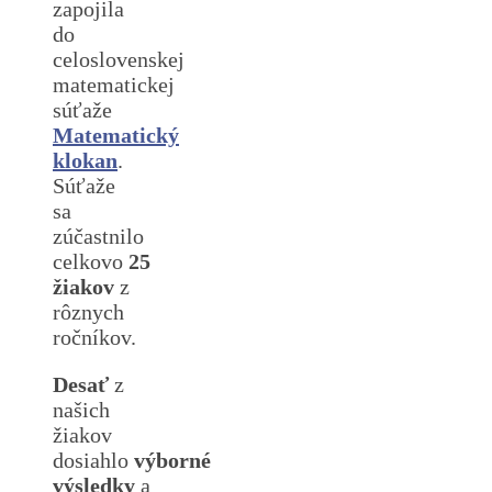
zapojila
do
celoslovenskej
matematickej
súťaže
Matematický
klokan
.
Súťaže
sa
zúčastnilo
celkovo
25
žiakov
z
rôznych
ročníkov.
Desať
z
našich
žiakov
dosiahlo
výborné
výsledky
a