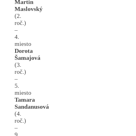
Martin
Maslovský
(2.
roč.)
–
4.
miesto
Dorota
Šamajová
(3.
roč.)
–
5.
miesto
Tamara
Sandanusová
(4.
roč.)
–
9.