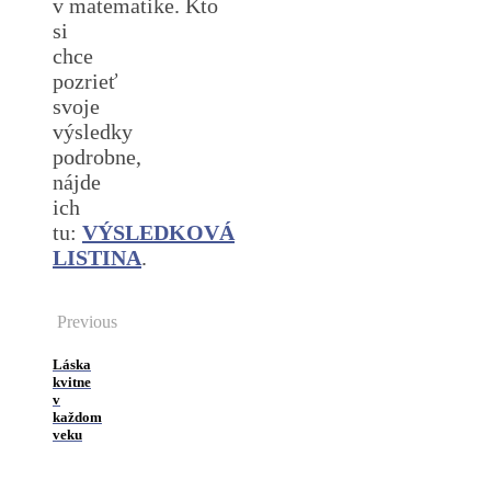
v matematike. Kto
si
chce
pozrieť
svoje
výsledky
podrobne,
nájde
ich
tu:
VÝSLEDKOVÁ
LISTINA
.
Previous
Láska
kvitne
v
každom
veku