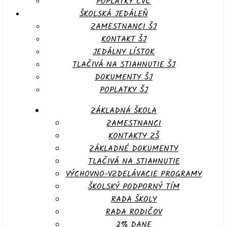
POPLATKY CVČ
ŠKOLSKÁ JEDÁLEŇ
ZAMESTNANCI ŠJ
KONTAKT ŠJ
JEDÁLNY LÍSTOK
TLAČIVÁ NA STIAHNUTIE ŠJ
DOKUMENTY ŠJ
POPLATKY ŠJ
ZÁKLADNÁ ŠKOLA
ZAMESTNANCI
KONTAKTY ZŠ
ZÁKLADNÉ DOKUMENTY
TLAČIVÁ NA STIAHNUTIE
VÝCHOVNO-VZDELÁVACIE PROGRAMY
ŠKOLSKÝ PODPORNÝ TÍM
RADA ŠKOLY
RADA RODIČOV
2% DANE