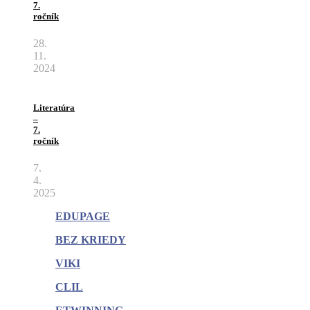
7.
ročník
28.
11.
2024
Literatúra
–
7.
ročník
7.
4.
2025
EDUPAGE
BEZ KRIEDY
VIKI
CLIL