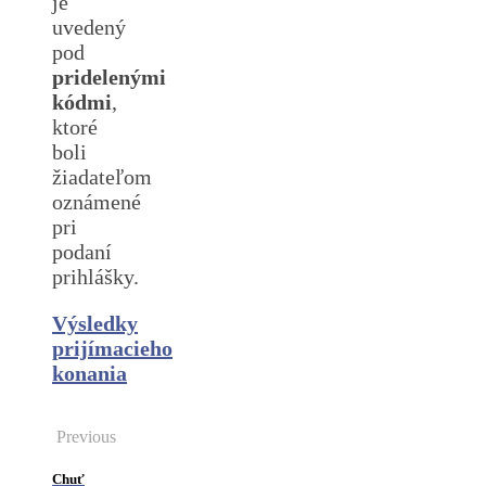
je
uvedený
pod
pridelenými
kódmi
,
ktoré
boli
žiadateľom
oznámené
pri
podaní
prihlášky.
Výsledky
prijímacieho
konania
Previous
Chuť