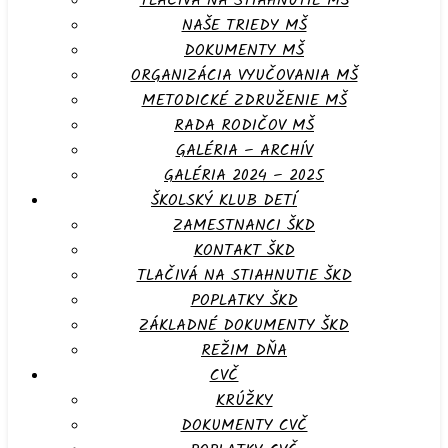
TLAČIVÁ NA STIAHNUTIE MŠ
NAŠE TRIEDY MŠ
DOKUMENTY MŠ
ORGANIZÁCIA VYUČOVANIA MŠ
METODICKÉ ZDRUŽENIE MŠ
RADA RODIČOV MŠ
GALÉRIA – ARCHÍV
GALÉRIA 2024 – 2025
ŠKOLSKÝ KLUB DETÍ
ZAMESTNANCI ŠKD
KONTAKT ŠKD
TLAČIVÁ NA STIAHNUTIE ŠKD
POPLATKY ŠKD
ZÁKLADNÉ DOKUMENTY ŠKD
REŽIM DŇA
CVČ
KRÚŽKY
DOKUMENTY CVČ