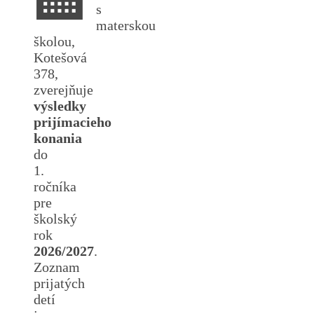
s
materskou
školou,
Kotešová
378,
zverejňuje
výsledky
prijímacieho
konania
do
1.
ročníka
pre
školský
rok
2026/2027
.
Zoznam
prijatých
detí