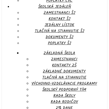
POPLATKY CVČ
ŠKOLSKÁ JEDÁLEŇ
ZAMESTNANCI ŠJ
KONTAKT ŠJ
JEDÁLNY LÍSTOK
TLAČIVÁ NA STIAHNUTIE ŠJ
DOKUMENTY ŠJ
POPLATKY ŠJ
ZÁKLADNÁ ŠKOLA
ZAMESTNANCI
KONTAKTY ZŠ
ZÁKLADNÉ DOKUMENTY
TLAČIVÁ NA STIAHNUTIE
VÝCHOVNO-VZDELÁVACIE PROGRAMY
ŠKOLSKÝ PODPORNÝ TÍM
RADA ŠKOLY
RADA RODIČOV
2% DANE