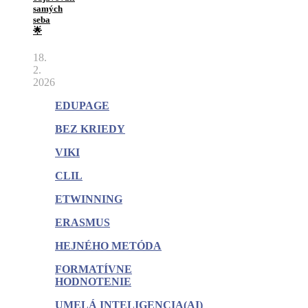
samých
seba
🌟
18.
2.
2026
EDUPAGE
BEZ KRIEDY
VIKI
CLIL
ETWINNING
ERASMUS
HEJNÉHO METÓDA
FORMATÍVNE
HODNOTENIE
UMELÁ INTELIGENCIA(AI)