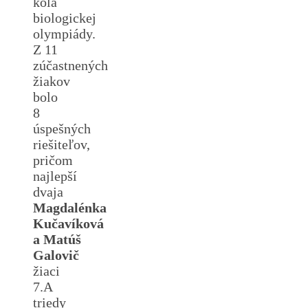
kola
biologickej
olympiády.
Z 11
zúčastnených
žiakov
bolo
8
úspešných
riešiteľov,
pričom
najlepší
dvaja
Magdalénka
Kučavíková
a Matúš
Galovič
žiaci
7.A
triedy