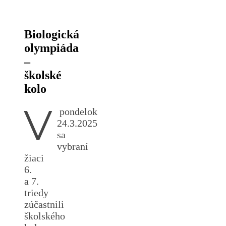
Biologická
olympiáda
–
školské
kolo
V
pondelok
24.3.2025
sa
vybraní
žiaci
6.
a 7.
triedy
zúčastnili
školského