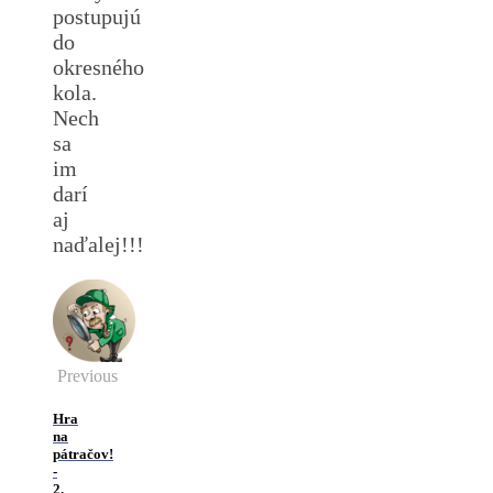
postupujú
do
okresného
kola.
Nech
sa
im
darí
aj
naďalej!!!
Previous
Hra
na
pátračov!
-
2.