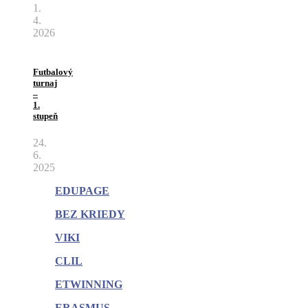
1.
4.
2026
Futbalový
turnaj
–
1.
stupeň
24.
6.
2025
EDUPAGE
BEZ KRIEDY
VIKI
CLIL
ETWINNING
ERASMUS