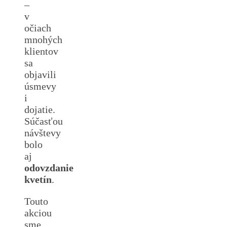
–
v
očiach
mnohých
klientov
sa
objavili
úsmevy
i
dojatie.
Súčasťou
návštevy
bolo
aj
odovzdanie
kvetín
.
Touto
akciou
sme