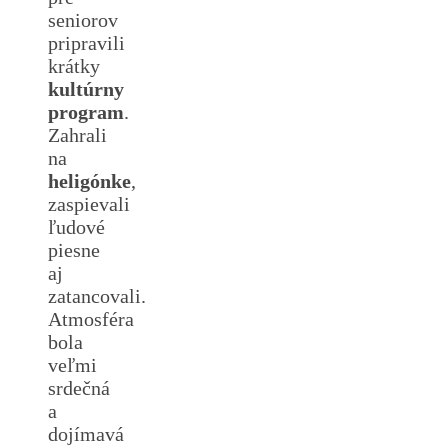
seniorov
pripravili
krátky
kultúrny
program
.
Zahrali
na
heligónke
,
zaspievali
ľudové
piesne
aj
zatancovali.
Atmosféra
bola
veľmi
srdečná
a
dojímavá