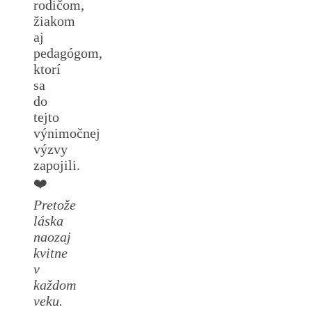
rodičom,
žiakom
aj
pedagógom,
ktorí
sa
do
tejto
výnimočnej
výzvy
zapojili.
❤️
Pretože
láska
naozaj
kvitne
v
každom
veku.