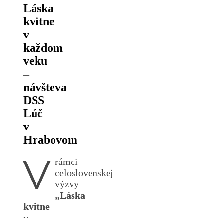
Láska
kvitne
v
každom
veku
–
návšteva
DSS
Lúč
v
Hrabovom
V
rámci
celoslovenskej
výzvy
„Láska
kvitne
v