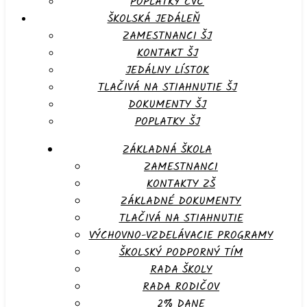
POPLATKY CVČ
ŠKOLSKÁ JEDÁLEŇ
ZAMESTNANCI ŠJ
KONTAKT ŠJ
JEDÁLNY LÍSTOK
TLAČIVÁ NA STIAHNUTIE ŠJ
DOKUMENTY ŠJ
POPLATKY ŠJ
ZÁKLADNÁ ŠKOLA
ZAMESTNANCI
KONTAKTY ZŠ
ZÁKLADNÉ DOKUMENTY
TLAČIVÁ NA STIAHNUTIE
VÝCHOVNO-VZDELÁVACIE PROGRAMY
ŠKOLSKÝ PODPORNÝ TÍM
RADA ŠKOLY
RADA RODIČOV
2% DANE