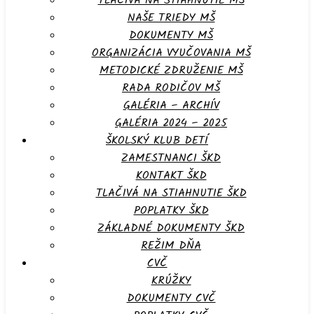
TLAČIVÁ NA STIAHNUTIE MŠ
NAŠE TRIEDY MŠ
DOKUMENTY MŠ
ORGANIZÁCIA VYUČOVANIA MŠ
METODICKÉ ZDRUŽENIE MŠ
RADA RODIČOV MŠ
GALÉRIA – ARCHÍV
GALÉRIA 2024 – 2025
ŠKOLSKÝ KLUB DETÍ
ZAMESTNANCI ŠKD
KONTAKT ŠKD
TLAČIVÁ NA STIAHNUTIE ŠKD
POPLATKY ŠKD
ZÁKLADNÉ DOKUMENTY ŠKD
REŽIM DŇA
CVČ
KRÚŽKY
DOKUMENTY CVČ