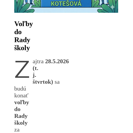
Voľby
do
Rady
školy
Z
ajtra
28.5.2026
(t.
j.
štvrtok)
sa
budú
konať
voľby
do
Rady
školy
za