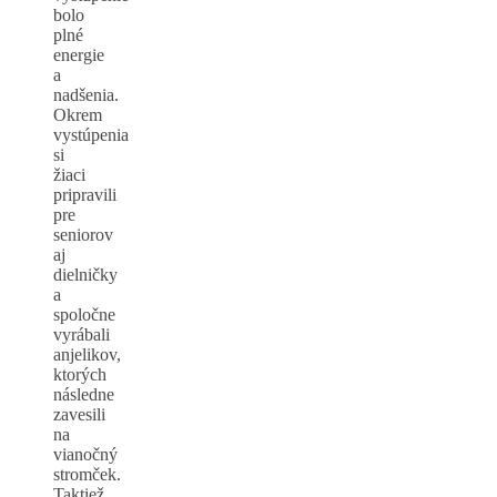
bolo
plné
energie
a
nadšenia.
Okrem
vystúpenia
si
žiaci
pripravili
pre
seniorov
aj
dielničky
a
spoločne
vyrábali
anjelikov,
ktorých
následne
zavesili
na
vianočný
stromček.
Taktiež