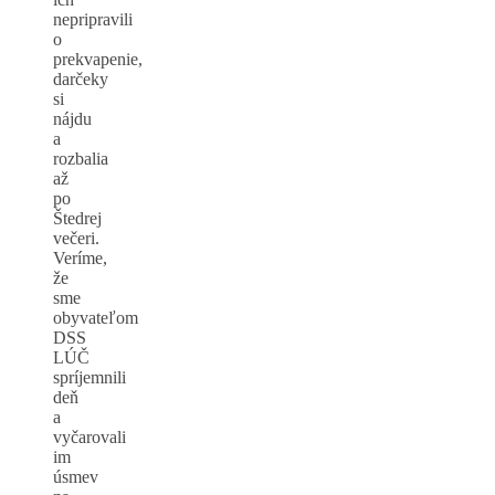
nepripravili
o
prekvapenie,
darčeky
si
nájdu
a
rozbalia
až
po
Štedrej
večeri.
Veríme,
že
sme
obyvateľom
DSS
LÚČ
spríjemnili
deň
a
vyčarovali
im
úsmev