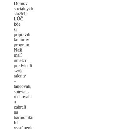
Domov
sociálnych
služieb
LÚČ,
kde
si
pripravili
kultúrny
program.
Naši
malí
umelci
predviedli
svoje
talenty
–
tancovali,
spievali,
recitovali
a
zahrali
na
harmoniku.
Ich
vystúpenie