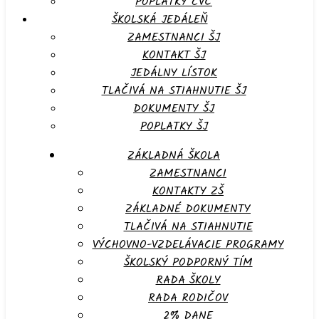
POPLATKY CVČ
ŠKOLSKÁ JEDÁLEŇ
ZAMESTNANCI ŠJ
KONTAKT ŠJ
JEDÁLNY LÍSTOK
TLAČIVÁ NA STIAHNUTIE ŠJ
DOKUMENTY ŠJ
POPLATKY ŠJ
ZÁKLADNÁ ŠKOLA
ZAMESTNANCI
KONTAKTY ZŠ
ZÁKLADNÉ DOKUMENTY
TLAČIVÁ NA STIAHNUTIE
VÝCHOVNO-VZDELÁVACIE PROGRAMY
ŠKOLSKÝ PODPORNÝ TÍM
RADA ŠKOLY
RADA RODIČOV
2% DANE