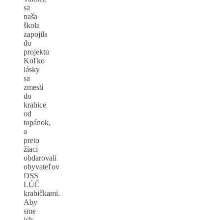
sa
naša
škola
zapojila
do
projektu
Koľko
lásky
sa
zmestí
do
krabice
od
topánok,
a
preto
žiaci
obdarovali
obyvateľov
DSS
LÚČ
krabičkami.
Aby
sme
ich