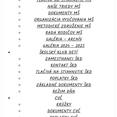
TLAČIVÁ NA STIAHNUTIE MŠ
NAŠE TRIEDY MŠ
DOKUMENTY MŠ
ORGANIZÁCIA VYUČOVANIA MŠ
METODICKÉ ZDRUŽENIE MŠ
RADA RODIČOV MŠ
GALÉRIA – ARCHÍV
GALÉRIA 2024 – 2025
ŠKOLSKÝ KLUB DETÍ
ZAMESTNANCI ŠKD
KONTAKT ŠKD
TLAČIVÁ NA STIAHNUTIE ŠKD
POPLATKY ŠKD
ZÁKLADNÉ DOKUMENTY ŠKD
REŽIM DŇA
CVČ
KRÚŽKY
DOKUMENTY CVČ