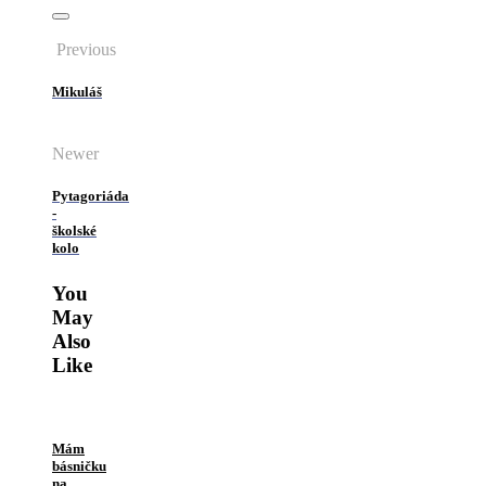
Previous
Mikuláš
Newer
Pytagoriáda
-
školské
kolo
You
May
Also
Like
Mám
básničku
na